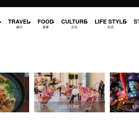
TRAVEL
FOOD
CULTURE
LIFE STYLE
S
旅行
食事
文化
生活
D
CULTURE
LI