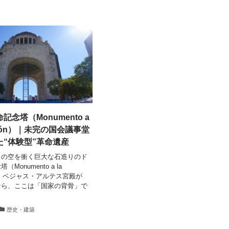
念塔（Monumento a
lución）｜未完の国会議事堂
た“体験型”革命遺産
ィの空を衝く巨大な石造りのド
Monumento a la
ón）。 ベジャス・アルテス宮殿が
なら、ここは「国家の背骨」で
歴史・建築