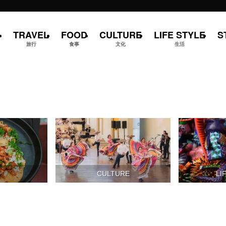
TRAVEL
FOOD
CULTURE
LIFE STYLE
S
旅行
食事
文化
生活
D
CULTURE
LI