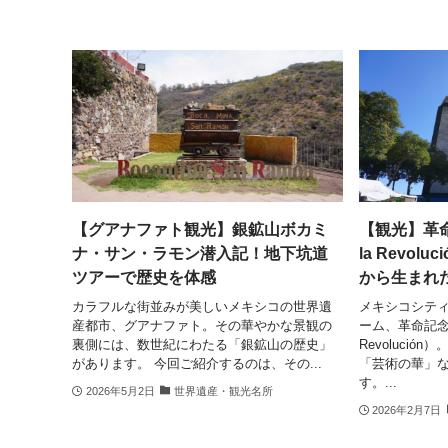
【グアナファト観光】銀鉱山ボカミ
【観光】革命記
ナ・サン・ラモン潜入記！地下坑道
la Revo
ツアーで歴史を体感
から生まれ
カラフルな街並みが美しいメキシコの世界遺
メキシコシテ
産都市、グアナファト。その華やかな景観の
ーム、革命記念塔（
裏側には、数世紀にわたる「銀鉱山の歴史」
Revoluci
があります。 今回ご紹介するのは、その...
「芸術の華」
す。...
2026年5月2日
世界遺産・観光名所
2026年2月7日