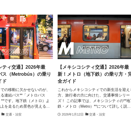
ティ交通】2026年最
【メキシコシティ交通】2026年最
ス（Metrobús）の乗り
新！メトロ（地下鉄）の乗り方・
イド
全ガイド
ィでの移動に欠かせないのが、
これからメキシコシティでの新生活を迎え
る連結バス**「メトロバス
方、旅行者の方に向けた、交通事情シリー
s）」**です。地下鉄（メトロ）よ
ズ！ この記事では、メキシコシティの**地
上を走るため景色が見える...
鉄・メトロ（Metro）**について詳しく説...
交通・治安
2026年1月12日
交通・治安