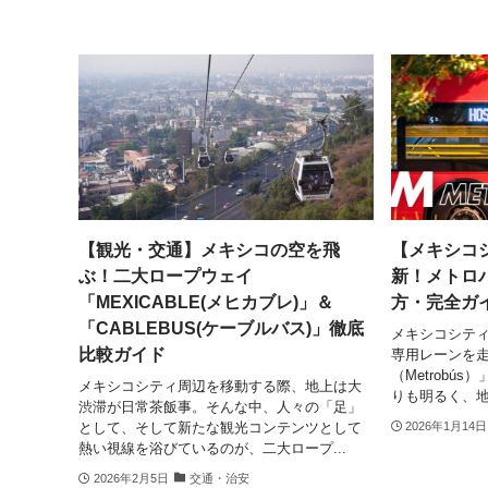
【観光・交通】メキシコの空を飛
【メキシコシ
ぶ！二大ロープウェイ
新！メトロバ
「MEXICABLE(メヒカブレ)」＆
方・完全ガ
「CABLEBUS(ケーブルバス)」徹底
メキシコシテ
比較ガイド
専用レーンを走
（Metrobú
メキシコシティ周辺を移動する際、地上は大
りも明るく、地
渋滞が日常茶飯事。そんな中、人々の「足」
として、そして新たな観光コンテンツとして
2026年1月14日
熱い視線を浴びているのが、二大ロープ...
2026年2月5日
交通・治安