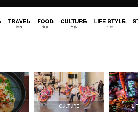
TRAVEL
FOOD
CULTURE
LIFE STYLE
S
旅行
食事
文化
生活
D
CULTURE
LI