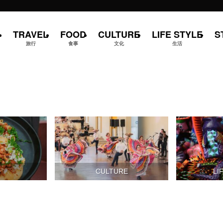
TRAVEL
FOOD
CULTURE
LIFE STYLE
S
旅行
食事
文化
生活
D
CULTURE
LI