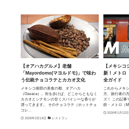
【オアハカグルメ】老舗
【メキシコシ
「Mayordomo(マヨルドモ)」で味わ
新！メトロ
う伝統チョコラテとカカオ文化
全ガイド
メキシコ南部の美食の都、オアハカ
これからメキ
（Oaxaca）。街を歩けば、どこからともなく
方、旅行者の
カカオとシナモンの甘くスパイシーな香りが
ズ！ この記事
漂ってきます。 そのチョコラテ（ホットチョ
鉄・メトロ（Me
コレ...
2026年1月12日
2026年3月14日
レストラン