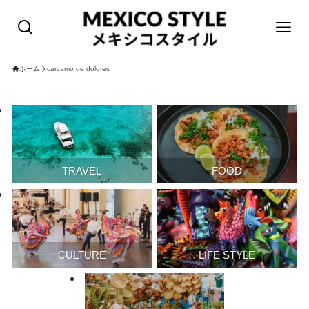
ホーム
carcamo de dolores
TRAVEL
FOOD
CULTURE
LIFE STYLE