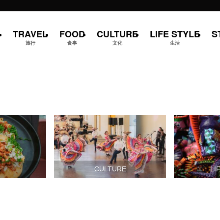
TRAVEL
FOOD
CULTURE
LIFE STYLE
S
旅行
食事
文化
生活
D
CULTURE
LI