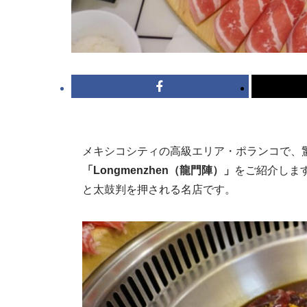
メキシコシティの高級エリア・ポランコで、
「Longmenzhen（龍門陣）」
をご紹介しま
と太鼓判を押される名店です。