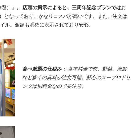
べ放題）」
。 店頭の掲示によると、三周年記念プランでは
お
時間制）となっており、かなりコスパが高いです。また、注文は
タイル。金額も明確に表示されており安心。
食べ放題の仕組み：
基本料金で肉、野菜、海鮮
など多くの具材が注文可能。肝心のスープやドリ
ンクは別料金なので要注意。