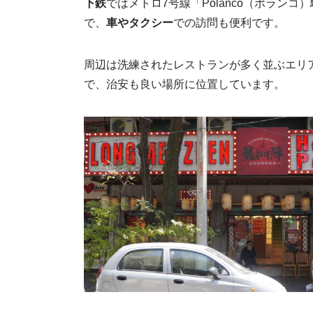
下鉄
ではメトロ7号線「Polanco（ポラン
で、
車やタクシー
での訪問も便利です。
周辺は洗練されたレストランが多く並ぶエリ
で、治安も良い場所に位置しています。