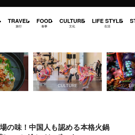
TRAVEL
FOOD
CULTURE
LIFE STYLE
S
旅行
食事
文化
生活
D
CULTURE
LI
場の味！中国人も認める本格火鍋