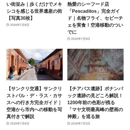
い街並み｜歩くだけでメキ
熱愛のシーフード店
シコを感じる世界遺産の街
「Pescaditos」完全ガイ
【写真30枚】
ド｜名物フライ、セビーチ
ェを実食！空港移動のつい
2026年7月9日
でに
2026年7月9日
【サンクリ交通】サンクリ
【チアパス遺跡】ボナンパ
ストバル・デ・ラス・カサ
ック遺跡の見どころ解説！
スへの行き方完全ガイド｜
1200年前の色彩が残る
空港から市内への移動を写
「マヤ文明最高峰の壁画の
真付きで解説
神殿」を巡る旅
2026年7月6日
2026年7月3日