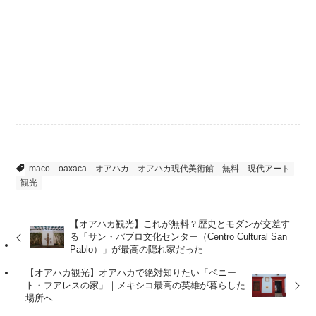
オアハカ周辺
美術館・博物館
maco
oaxaca
オアハカ
オアハカ現代美術館
無料
現代アート
観光
【オアハカ観光】これが無料？歴史とモダンが交差す
る「サン・パブロ文化センター（Centro Cultural San
Pablo）」が最高の隠れ家だった
【オアハカ観光】オアハカで絶対知りたい「ベニー
ト・フアレスの家」｜メキシコ最高の英雄が暮らした
場所へ