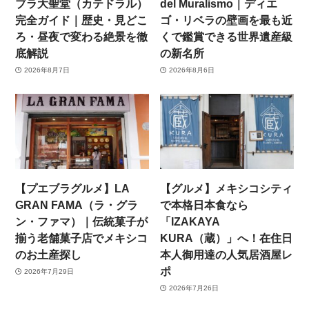
ブラ大聖堂（カテドラル）
del Muralismo｜ディエ
完全ガイド｜歴史・見どこ
ゴ・リベラの壁画を最も近
ろ・昼夜で変わる絶景を徹
くで鑑賞できる世界遺産級
底解説
の新名所
2026年8月7日
2026年8月6日
【プエブラグルメ】LA
【グルメ】メキシコシティ
GRAN FAMA（ラ・グラ
で本格日本食なら
ン・ファマ）｜伝統菓子が
「IZAKAYA
揃う老舗菓子店でメキシコ
KURA（蔵）」へ！在住日
のお土産探し
本人御用達の人気居酒屋レ
ポ
2026年7月29日
2026年7月26日