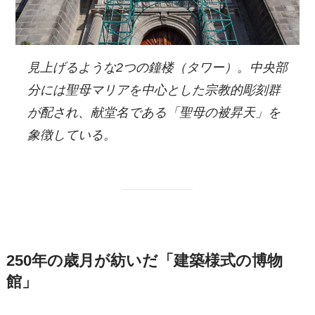
見上げるような2つの鐘楼（タワー）。中央部
分には聖母マリアを中心とした宗教的彫刻群
が配され、献堂名である「聖母の被昇天」を
象徴している。
250年の歳月が紡いだ「建築様式の博物
館」