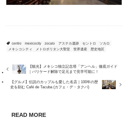
メキシコシティ周辺
世界・文化遺産
centro
mexicocity
zocalo
アステカ遺跡
セントロ
ソカロ
メキシコシティ
メトロポリタン大聖堂
世界遺産
歴史地区
【観光】メキシコ独立記念塔「アンヘル」徹底ガイド
｜バリケード解除で足元まで見学可能に！
【グルメ】伝説のカップルも愛した名店｜100年の歴
史を刻む Café de Tacuba (カフェ・デ・タクバ)
READ MORE