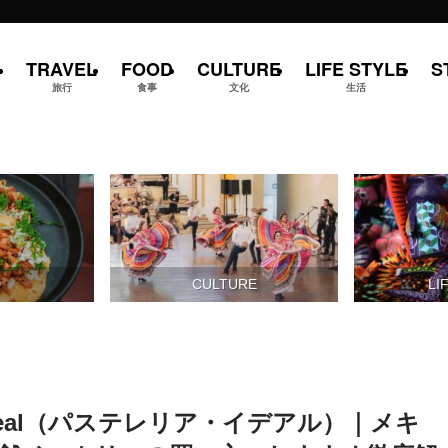
TRAVEL
FOOD
CULTURE
LIFE STYLE
S
旅行
食事
文化
生活
D
CULTURE
LI
a Ideal（パステレリア・イデアル）｜メキ